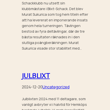
Schackklubb nu utsett sin
klubbmästare i Blixt-Schack. Det blev
Murat Sukurica som tog hem titeln efter
att ha levererat en imponerande insats
genom hela turneringen. Tävlingen
bestod av fyra deltävlingar, där de tre
bästa resultaten räknades in i den
slutliga poängberäkningen. Murat
Sukurica visade stor stabilitet med…
JULBLIXT
2024-12-20
Uncategorized
Julblixten 2024 med 11 deltagare, som
vanligt avbryter vi i halvtid för Hemköps